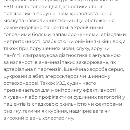
УЗД шиї та голови для діагностики станів,
пов’язаних із порушенням кровопостачання
мозку та навколишніх тканин. Це обстеження
рекомендовано пацієнтам із хронічними
головними болями, запамороченнями, епізодами
непритомності, слабкістю чи онімінням кінцівок, а
також при порушеннях мови, слуху, зору чи
пам’яті. Ультразвукова діагностика є актуальною
за наявності в анамнезі таких захворювань, як
артеріальна гіпертензія, ішемічна хвороба серця,
цукровий діабет, атеросклероз чи шийному
остеохондрозі. Також УЗД судин часто
призначається для моніторингу ефективності
лікування або профілактики судинних патологій у
пацієнтів із спадковою схильністю чи факторами
ризику, такими як куріння, надмірна вага чи
високий рівень холестерину.