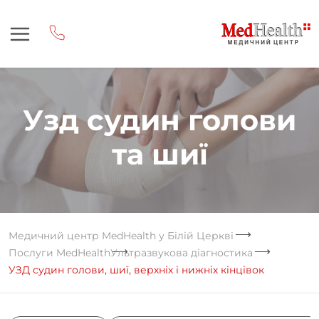
Узд судин голови
та шиї
Медичний центр MedHealth у Білій Церкві
Послуги MedHealth
Ультразвукова діагностика
УЗД судин голови, шиї, верхніх і нижніх кінцівок