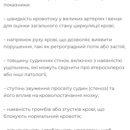
показники:
– швидкість кровотоку у великих артеріях і венах
для оцінки загального стану циркуляції крові;
– напрямок руху крові, що дозволяє виявити
порушення, такі як ретроградний потік або застій;
– товщину судинних стінок, включно з наявністю
ущільнень, які можуть свідчити про атеросклероз
або інші патології;
– ступінь звуження просвіту судин (стеноз) та
його вплив на кровопостачання мозку;
– наявність тромбів або згустків крові, що
блокують нормальний кровотік;