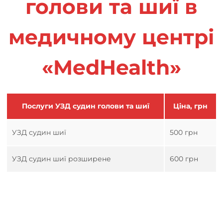
голови та шиї в
медичному центрі
«MedHealth»
Послуги УЗД судин голови та шиї
Ціна, грн
УЗД судин шиї
500 грн
УЗД судин шиї розширене
600 грн