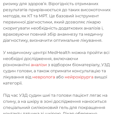
ризику для здоров’я. Вірогідність отриманих
результатів прирівнюється до таких високоточних
методів, як КТ та МРТ. Це базовий інструмент
первинної діагностики, який дозволяє лікарю
скоригувати необхідність додаткових аналізів і,
враховуючи повний збір анамнезу та медичну
діагностику, визначити оптимальне лікування.
У медичному центрі MedHealth можна пройти всі
необхідні дослідження, включаючи
різноманітні
аналізи
з відбором біоматеріалу, УЗД
судин голови, а також отримати консультацію та
лікування від
невролога
або
нейрохірурга
вищої
категорії.
Під час УЗД судин шиї та голови пацієнт лягає на
спину, а на шкіру в зоні дослідження наноситься
спеціальний силіконовий гель для покращення
контакту датчика зі шкірою. Лікар обережно