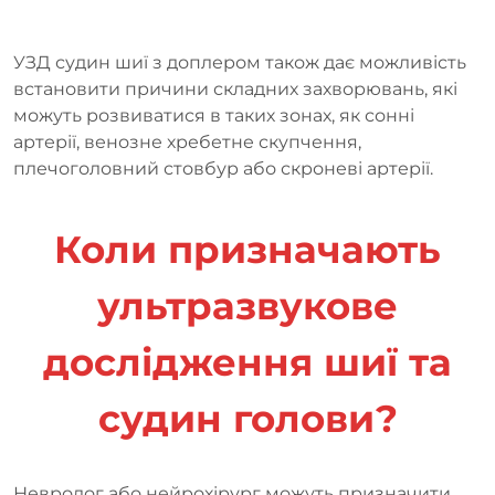
УЗД судин шиї з доплером також дає можливість
встановити причини складних захворювань, які
можуть розвиватися в таких зонах, як сонні
артерії, венозне хребетне скупчення,
плечоголовний стовбур або скроневі артерії.
Коли призначають
ультразвукове
дослідження шиї та
судин голови?
Невролог або нейрохірург можуть призначити