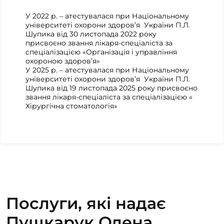
У 2022 р. – атестувалася при Національному
університеті охорони здоров’я України П.Л.
Шупика від 30 листопада 2022 року
присвоєно звання лікаря-спеціаліста за
спеціалізацією «Організація і управління
охороною здоров’я»
У 2025 р. – атестувалася при Національному
університеті охорони здоров’я України П.Л.
Шупика від 19 листопада 2025 року присвоєно
звання лікаря-спеціаліста за спеціалізацією «
Хірургічна стоматологія»
Послуги, які надає
Пушкарук Олена