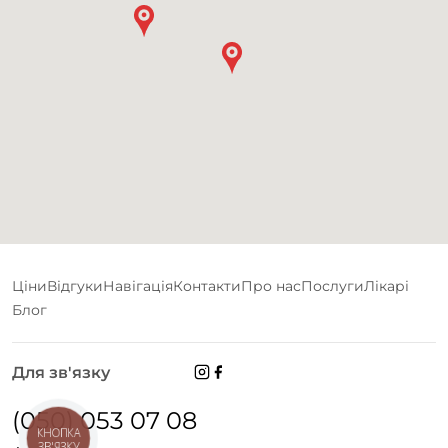
Ціни
Відгуки
Навігація
Контакти
Про нас
Послуги
Лікарі
Блог
Для зв'язку
(050) 053 07 08
КНОПКА
ЗВ'ЯЗКУ