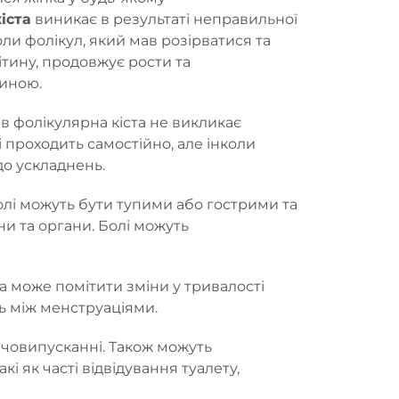
іста
виникає в результаті неправильної
оли фолікул, який мав розірватися та
тину, продовжує рости та
иною.
ів фолікулярна кіста не викликає
 проходить самостійно, але інколи
о ускладнень.
олі можуть бути тупими або гострими та
ни та органи. Болі можуть
 може помітити зміни у тривалості
нь між менструаціями.
сечовипусканні. Також можуть
і як часті відвідування туалету,