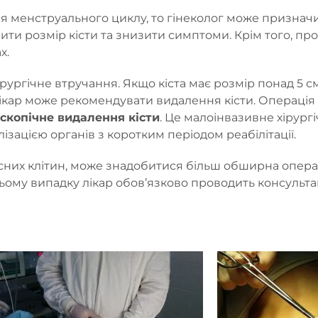
ня менструального циклу, то гінеколог може признач
и розмір кісти та знизити симптоми. Крім того, пр
х.
рургічне втручання. Якщо кіста має розмір понад 5 с
ікар може рекомендувати видалення кісти. Операці
скопічне видалення кісти
. Це малоінвазивне хірург
зацією органів з коротким періодом реабілітації.
існих клітин, може знадобитися більш обширна опера
цьому випадку лікар обов’язково проводить консульта