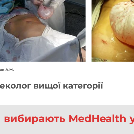
як А.М.
інеколог вищої категорії
 вибирають MedHealth у