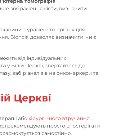
п’ютерна томографія
льне зображення кісти, визначити
 тканини з ураженого органу для
я. Біопсія дозволяє визначити, чи є
лежить від індивідуальних
а у Білій Церкві, звертайтесь до
азу, забір аналізів на онкомаркери та
лій Церкві
терапії або
хірургічного втручання
.
карі рекомендують просто спостерігати
 розсмоктується самостійно.