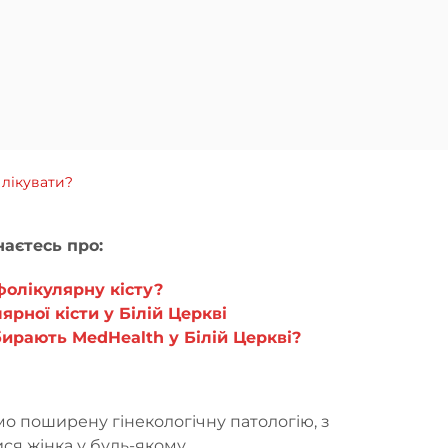
 лікувати?
знаєтесь про:
фолікулярну кісту?
ярної кісти у Білій Церкві
ирають MedHealth у Білій Церкві?
о поширену гінекологічну патологію, з
ся жінка у будь-якому