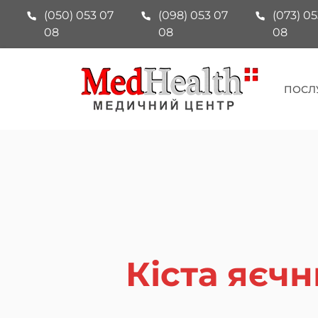
(050) 053 07
(098) 053 07
(073) 05
08
08
08
ПОСЛ
Кіста яєчн