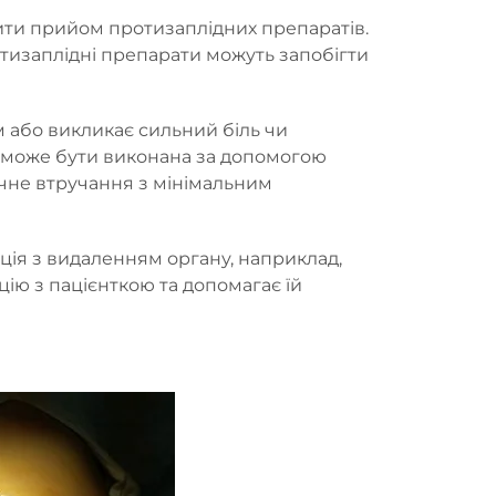
ити прийом протизаплідних препаратів.
отизаплідні препарати можуть запобігти
м або викликає сильний біль чи
я може бути виконана за допомогою
ічне втручання з мінімальним
ція з видаленням органу, наприклад,
цію з пацієнткою та допомагає їй