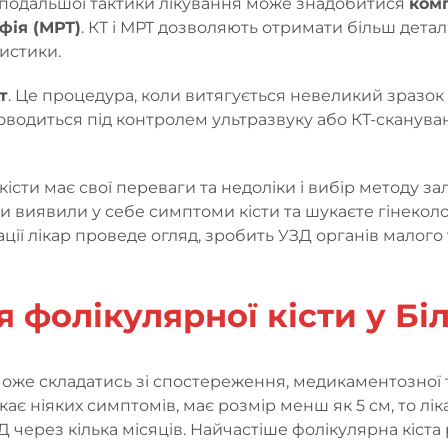
 подальшої тактики лікування може знадобитися
ком
фія (МРТ)
. КТ і МРТ дозволяють отримати більш дета
истики.
т
. Це процедура, коли витягується невеликий зразок
водиться під контролем ультразвуку або КТ-скануванн
істи має свої переваги та недоліки і вибір методу за
 виявили у себе симптоми кісти та шукаєте гінеколог
ії лікар проведе огляд, зробить УЗД органів малого т
 фолікулярної кісти у Бі
може складатись зі спостереження, медикаментозної 
ає ніяких симптомів, має розмір менш як 5 см, то лі
Д через кілька місяців. Найчастіше фолікулярна кіста