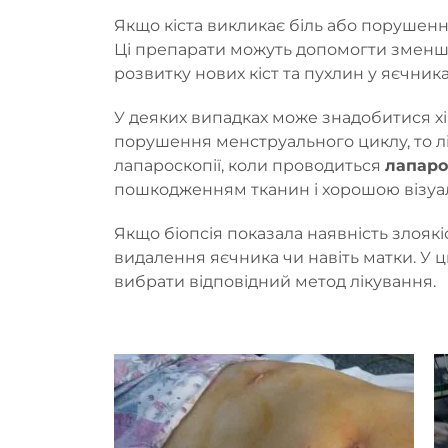
Якщо кіста викликає біль або порушен
Ці препарати можуть допомогти зменшит
розвитку нових кіст та пухлин у яєчника
У деяких випадках може знадобитися хі
порушення менструального циклу, то л
лапароскопії, коли проводиться
лапаро
пошкодженням тканин і хорошою візуалі
Якщо біопсія показала наявність злояк
видалення яєчника чи навіть матки. У 
вибрати відповідний метод лікування.