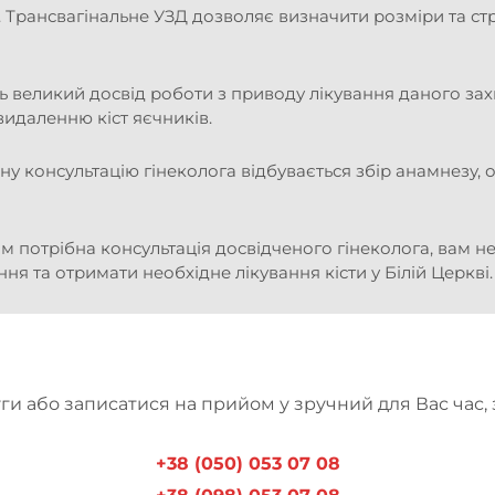
 Трансвагінальне УЗД дозволяє визначити розміри та стру
ють великий досвід роботи з приводу лікування даного з
идаленню кіст яєчників.
 консультацію гінеколога відбувається збір анамнезу, ог
 потрібна консультація досвідченого гінеколога, вам не 
я та отримати необхідне лікування кісти у Білій Церкві.
ги або записатися на прийом у зручний для Вас час,
+38 (050) 053 07 08