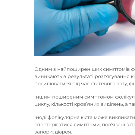
Одним з найпоширеніших симптомів фолі
виникають в результаті розтягування к
посилюватися під час статевого акту, ф
Іншим поширеним симптомом фолікулярн
циклу, кількості кров’яних виділень, 
Іноді фолікулярна кіста може викликати
спостерігатися симптоми, пов’язані з п
запори, діарея.