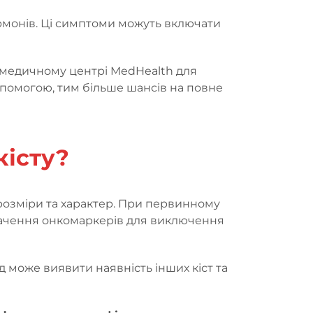
ормонів. Ці симптоми можуть включати
медичному центрі MedHealth для
опомогою, тим більше шансів на повне
кісту?
ї розміри та характер. При первинному
изначення онкомаркерів для виключення
тод може виявити наявність інших кіст та