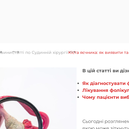
овини
Статті по Судинній хірургії
Кіста яєчника: як виявити та
В цій статті ви ді
Як діагностувати 
Лікування фолікул
Чому пацієнти виб
Сьогодні розглянем
якою може зіткнути