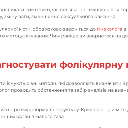
викликати симптоми, які пов’язані зі зміною рівня г
у, зміну ваги, зменшення сексуального бажання.
улярної кісти, обов’язково зверніться до
гінеколога
в 
го методу лікування. Чим раніше ви звернетеся за д
агностувати фолікулярну 
сти існують різні методи, які дозволяють визначити ї
неколог проводить обстеження та забір аналізів на в
нити її розмір, форму та структуру. Крім того, цей ме
 інших органів малого таза.