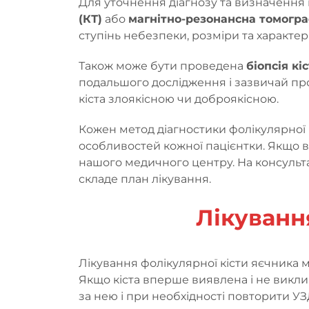
Для уточнення діагнозу та визначення
(КТ)
або
магнітно-резонансна томогра
ступінь небезпеки, розміри та характер
Також може бути проведена
біопсія кіс
подальшого дослідження і зазвичай про
кіста злоякісною чи доброякісною.
Кожен метод діагностики фолікулярної к
особливостей кожної пацієнтки. Якщо ви
нашого медичного центру. На консультац
складе план лікування.
Лікування
Лікування фолікулярної кісти яєчника 
Якщо кіста вперше виявлена і не виклик
за нею і при необхідності повторити УЗ