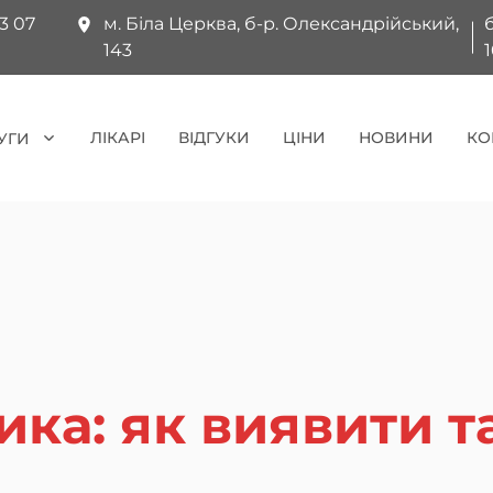
3 07
м. Біла Церква, б-р. Олександрійський,
143
ЛІКАРІ
ВІДГУКИ
ЦІНИ
НОВИНИ
КО
УГИ
ика: як виявити т