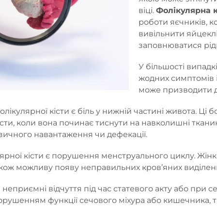
віці.
Фолікулярна к
роботи яєчників, к
вивільнити яйцеклі
заповнюватися рід
У більшості випадк
жодних симптомів і
може призводити д
кулярної кісти є біль у нижній частині живота. Ці б
істи, коли вона починає тиснути на навколишні ткани
ізичного навантаження чи дефекації.
ої кісти є порушення менструального циклу. Жінка
а також можливу появу неправильних кров’яних виділе
 неприємні відчуття під час статевого акту або при 
орушенням функції сечового міхура або кишечника, так